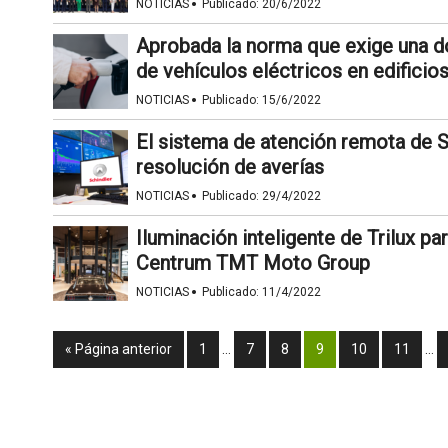
·
NOTICIAS
Publicado:
20/6/2022
Aprobada la norma que exige una d
de vehículos eléctricos en edificio
·
NOTICIAS
Publicado:
15/6/2022
El sistema de atención remota de Sc
resolución de averías
·
NOTICIAS
Publicado:
29/4/2022
Iluminación inteligente de Trilux pa
Centrum TMT Moto Group
·
NOTICIAS
Publicado:
11/4/2022
« Página anterior
1
…
7
8
9
10
11
…