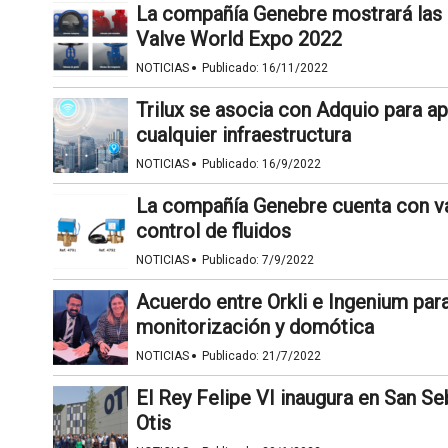
La compañía Genebre mostrará las n
Valve World Expo 2022
·
NOTICIAS
Publicado:
16/11/2022
Trilux se asocia con Adquio para ap
cualquier infraestructura
·
NOTICIAS
Publicado:
16/9/2022
La compañía Genebre cuenta con vá
control de fluidos
·
NOTICIAS
Publicado:
7/9/2022
Acuerdo entre Orkli e Ingenium para
monitorización y domótica
·
NOTICIAS
Publicado:
21/7/2022
El Rey Felipe VI inaugura en San Seb
Otis