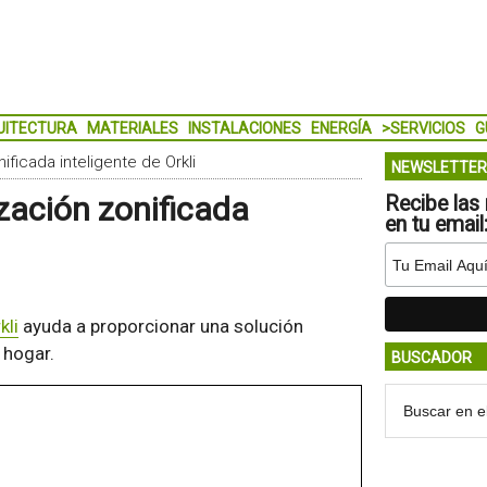
UITECTURA
MATERIALES
INSTALACIONES
ENERGÍA
>SERVICIOS
G
ificada inteligente de Orkli
NEWSLETTER
zación zonificada
Recibe las 
en tu email
kli
ayuda a proporcionar una solución
l hogar.
BUSCADOR