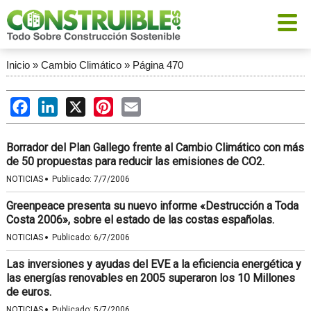
Inicio
»
Cambio Climático
»
Página 470
Facebook
LinkedIn
X
Pinterest
Email
Borrador del Plan Gallego frente al Cambio Climático con más
de 50 propuestas para reducir las emisiones de CO2.
·
NOTICIAS
Publicado:
7/7/2006
Greenpeace presenta su nuevo informe «Destrucción a Toda
Costa 2006», sobre el estado de las costas españolas.
·
NOTICIAS
Publicado:
6/7/2006
Las inversiones y ayudas del EVE a la eficiencia energética y
las energías renovables en 2005 superaron los 10 Millones
de euros.
·
NOTICIAS
Publicado:
5/7/2006