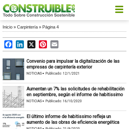
Inicio
»
Carpintería
»
Página 4
Facebook
LinkedIn
X
Pinterest
Email
Convenio para impulsar la digitalización de las
empresas de carpintería exterior
·
NOTICIAS
Publicado:
12/1/2021
Aumentan un 7% las solicitudes de rehabilitación
en septiembre, según el informe de habitissimo
·
NOTICIAS
Publicado:
16/10/2020
El último informe de habitissimo refleja un
aumento de las obras de eficiencia energética
·
NOTICIAS
Publicado:
21/9/2020