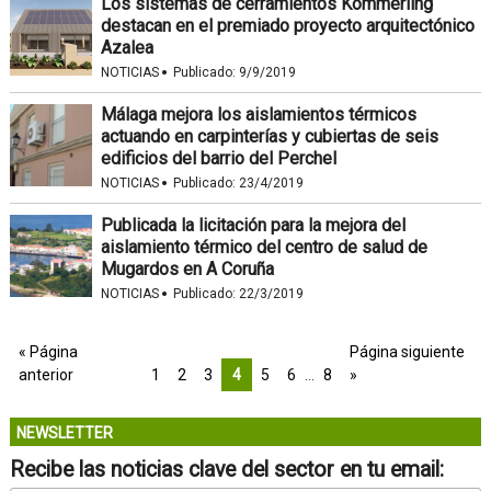
Los sistemas de cerramientos Kömmerling
destacan en el premiado proyecto arquitectónico
Azalea
·
NOTICIAS
Publicado:
9/9/2019
Málaga mejora los aislamientos térmicos
actuando en carpinterías y cubiertas de seis
edificios del barrio del Perchel
·
NOTICIAS
Publicado:
23/4/2019
Publicada la licitación para la mejora del
aislamiento térmico del centro de salud de
Mugardos en A Coruña
·
NOTICIAS
Publicado:
22/3/2019
« Página
Página siguiente
anterior
1
2
3
4
5
6
…
8
»
NEWSLETTER
Recibe las noticias clave del sector en tu email: