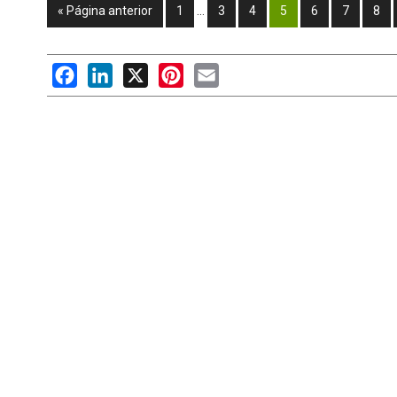
« Página anterior
1
…
3
4
5
6
7
8
Facebook
LinkedIn
X
Pinterest
Email