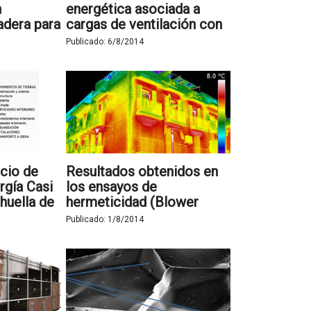
n
energética asociada a
dera para
cargas de ventilación con
gía Casi
sistemas de
Publicado:
6/8/2014
pretratamiento de aire y
mejora de la calidad
ambiental residencial
icio de
Resultados obtenidos en
gía Casi
los ensayos de
 huella de
hermeticidad (Blower
icio
Door) del Proyecto PREI
Publicado:
1/8/2014
de ANERR del barrio de
Fuencarral