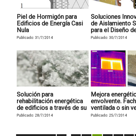
Piel de Hormigón para
Soluciones Inno
Edificios de Energía Casi
de Aislamiento S
Nula
para el Diseño 
Casos Prácticos
Publicado:
31/7/2014
Publicado:
30/7/2014
Solución para
Mejora energétic
rehabilitación energética
envolvente. Fac
de edificios a través de su
ventilada o sin ve
envolvente térmica.
Publicado:
28/7/2014
Publicado:
25/7/2014
Aislamiento termo-
acústico insuflado con
Lana Mineral virgen