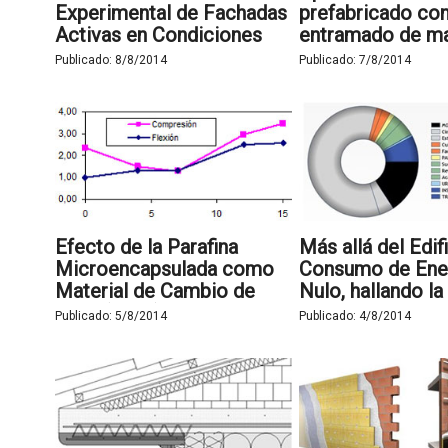
Experimental de Fachadas
prefabricado co
Activas en Condiciones
entramado de ma
Ambientales Reales por
Edificios de Ener
Publicado:
8/8/2014
Publicado:
7/8/2014
medio de Células de
Nula
Ensayo PASLINK
Efecto de la Parafina
Más allá del Edif
Microencapsulada como
Consumo de Ener
Material de Cambio de
Nulo, hallando la
Fase (PCM) en el mortero
carbono del edif
Publicado:
5/8/2014
Publicado:
4/8/2014
de cal aérea