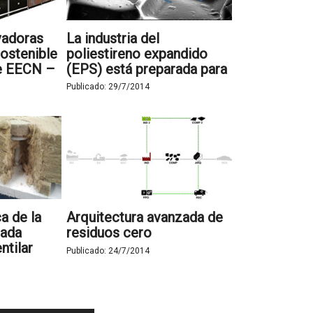
vadoras
La industria del
ostenible
poliestireno expandido
de EECN –
(EPS) está preparada para
aislar edificios de
Publicado:
29/7/2014
consumo de energía casi
nulo
a de la
Arquitectura avanzada de
hada
residuos cero
ntilar
Publicado:
24/7/2014