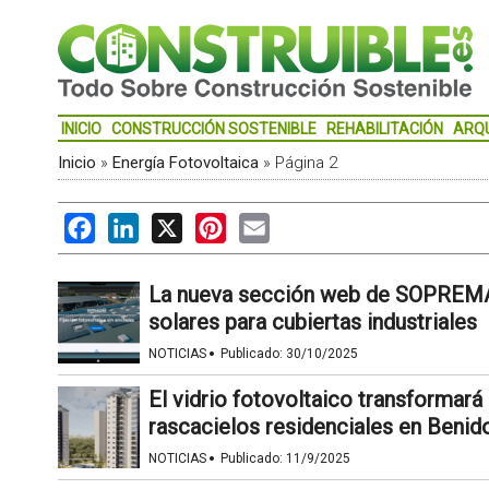
INICIO
CONSTRUCCIÓN SOSTENIBLE
REHABILITACIÓN
ARQ
Inicio
»
Energía Fotovoltaica
»
Página 2
Facebook
LinkedIn
X
Pinterest
Email
La nueva sección web de SOPREMA f
solares para cubiertas industriales
·
NOTICIAS
Publicado:
30/10/2025
El vidrio fotovoltaico transformará
rascacielos residenciales en Beni
·
NOTICIAS
Publicado:
11/9/2025