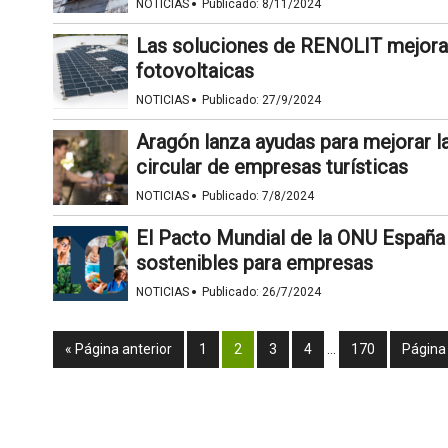
·
NOTICIAS
Publicado:
8/11/2024
Las soluciones de RENOLIT mejoran 
fotovoltaicas
·
NOTICIAS
Publicado:
27/9/2024
Aragón lanza ayudas para mejorar la
circular de empresas turísticas
·
NOTICIAS
Publicado:
7/8/2024
El Pacto Mundial de la ONU España
sostenibles para empresas
·
NOTICIAS
Publicado:
26/7/2024
« Página anterior
1
2
3
4
…
170
Página 