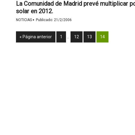
La Comunidad de Madrid prevé multiplicar po
solar en 2012.
·
NOTICIAS
Publicado:
21/2/2006
« Página anterior
1
…
12
13
14