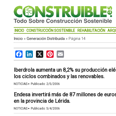
INICIO
CONSTRUCCIÓN SOSTENIBLE
REHABILITACIÓN
ARQ
Inicio
»
Generación Distribuida
»
Página 14
Facebook
LinkedIn
X
Pinterest
Email
Iberdrola aumenta un 8,2% su producción eléc
los ciclos combinados y las renovables.
·
NOTICIAS
Publicado:
2/5/2006
Endesa invertirá más de 87 millones de euros
en la provincia de Lérida.
·
NOTICIAS
Publicado:
5/4/2006