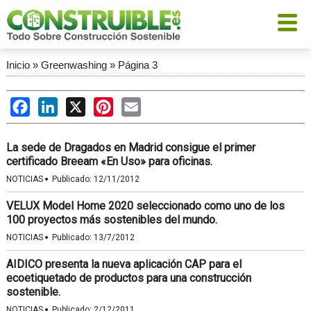
Inicio
»
Greenwashing
»
Página 3
Facebook
LinkedIn
X
Pinterest
Email
La sede de Dragados en Madrid consigue el primer
certificado Breeam «En Uso» para oficinas.
·
NOTICIAS
Publicado:
12/11/2012
VELUX Model Home 2020 seleccionado como uno de los
100 proyectos más sostenibles del mundo.
·
NOTICIAS
Publicado:
13/7/2012
AIDICO presenta la nueva aplicación CAP para el
ecoetiquetado de productos para una construcción
sostenible.
·
NOTICIAS
Publicado:
2/12/2011