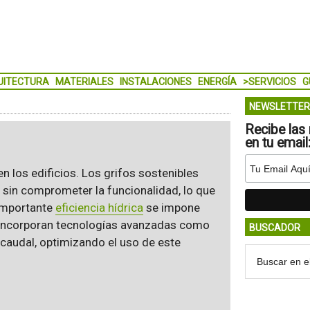
UITECTURA
MATERIALES
INSTALACIONES
ENERGÍA
>SERVICIOS
G
NEWSLETTER
Recibe las 
en tu email
en los edificios. Los grifos sostenibles
sin comprometer la funcionalidad, lo que
 importante
eficiencia hídrica
se impone
 incorporan tecnologías avanzadas como
BUSCADOR
 caudal, optimizando el uso de este