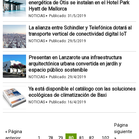
energética de Otis se instalan en el Hotel Park
Hyatt de Mallorca
·
NOTICIAS
Publicado:
31/5/2019
La alianza entre Schindler y Telefónica dotará al
transporte vertical de conectividad digital IoT
·
NOTICIAS
Publicado:
29/5/2019
Presentan en Lanzarote una infraestructura
arquitectónica urbana convertida en jardín y
espacio público sostenible
·
NOTICIAS
Publicado:
29/4/2019
Ya está disponible el catálogo con las soluciones
ecológicas de climatización de Baxi
·
NOTICIAS
Publicado:
16/4/2019
Página
« Página
siguiente
anterior
1
…
78
79
80
81
82
…
102
»