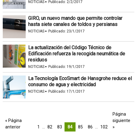
·
NOTICIAS
Publicado:
2/2/2017
GIRO, un nuevo mando que permite controlar
hasta siete canales de toldos y persianas
·
NOTICIAS
Publicado:
23/1/2017
La actualización del Código Técnico de
Edificación refuerza la recogida neumática de
residuos
·
NOTICIAS
Publicado:
19/1/2017
La Tecnología EcoSmart de Hansgrohe reduce el
consumo de agua y electricidad
·
NOTICIAS
Publicado:
17/1/2017
Página
« Página
siguiente
anterior
1
…
82
83
84
85
86
…
102
»