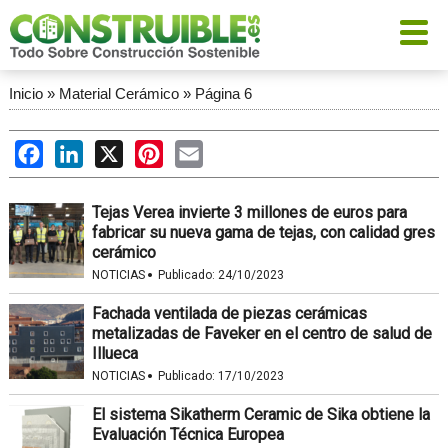
Inicio
»
Material Cerámico
»
Página 6
Facebook
LinkedIn
X
Pinterest
Email
Tejas Verea invierte 3 millones de euros para
fabricar su nueva gama de tejas, con calidad gres
cerámico
·
NOTICIAS
Publicado:
24/10/2023
Fachada ventilada de piezas cerámicas
metalizadas de Faveker en el centro de salud de
Illueca
·
NOTICIAS
Publicado:
17/10/2023
El sistema Sikatherm Ceramic de Sika obtiene la
Evaluación Técnica Europea