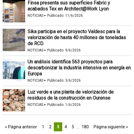
Finsa presenta sus superficies Fabric y
acabados Tex en Architect@Work Lyon
·
NOTICIAS
Publicado:
11/6/2026
Sika participa en el proyecto Valdesc para la
valorización de hasta 40 millones de toneladas
de RCD
·
NOTICIAS
Publicado:
9/6/2026
Un análisis identifica 563 proyectos para
descarbonizar la industria intensiva en energía en
Europa
·
NOTICIAS
Publicado:
3/6/2026
Luz verde a una planta de valorización de
residuos de la construcción en Ourense
·
NOTICIAS
Publicado:
1/6/2026
« Página anterior
1
2
3
4
5
…
180
Página siguiente »