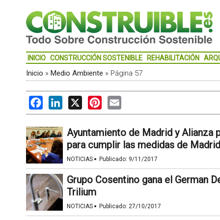
INICIO
CONSTRUCCIÓN SOSTENIBLE
REHABILITACIÓN
ARQ
Inicio
»
Medio Ambiente
»
Página 57
Facebook
LinkedIn
X
Pinterest
Email
Ayuntamiento de Madrid y Alianza p
para cumplir las medidas de Madri
·
NOTICIAS
Publicado:
9/11/2017
Grupo Cosentino gana el German D
Trilium
·
NOTICIAS
Publicado:
27/10/2017