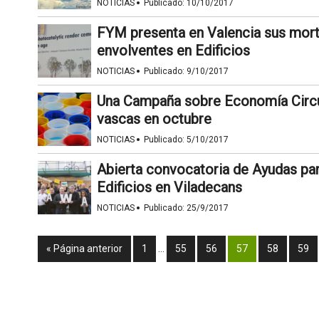
·
NOTICIAS
Publicado:
10/10/2017
FYM presenta en Valencia sus morte
envolventes en Edificios
·
NOTICIAS
Publicado:
9/10/2017
Una Campaña sobre Economía Circul
vascas en octubre
·
NOTICIAS
Publicado:
5/10/2017
Abierta convocatoria de Ayudas par
Edificios en Viladecans
·
NOTICIAS
Publicado:
25/9/2017
« Página anterior
1
…
55
56
57
58
59