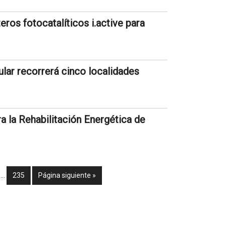
ros fotocatalíticos i.active para
ar recorrerá cinco localidades
a la Rehabilitación Energética de
…
235
Página siguiente »