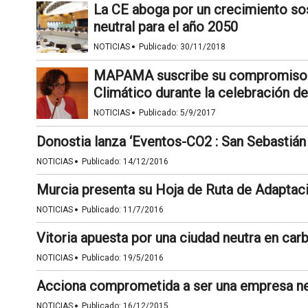
La CE aboga por un crecimiento so
neutral para el año 2050
·
NOTICIAS
Publicado:
30/11/2018
MAPAMA suscribe su compromiso en
Climático durante la celebración d
·
NOTICIAS
Publicado:
5/9/2017
Donostia lanza ‘Eventos-CO2 : San Sebastián 
·
NOTICIAS
Publicado:
14/12/2016
Murcia presenta su Hoja de Ruta de Adaptac
·
NOTICIAS
Publicado:
11/7/2016
Vitoria apuesta por una ciudad neutra en car
·
NOTICIAS
Publicado:
19/5/2016
Acciona comprometida a ser una empresa ne
·
NOTICIAS
Publicado:
16/12/2015