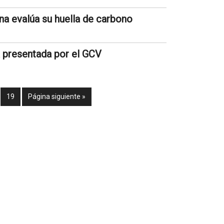
 evalúa su huella de carbono
a presentada por el GCV
19
Página siguiente »