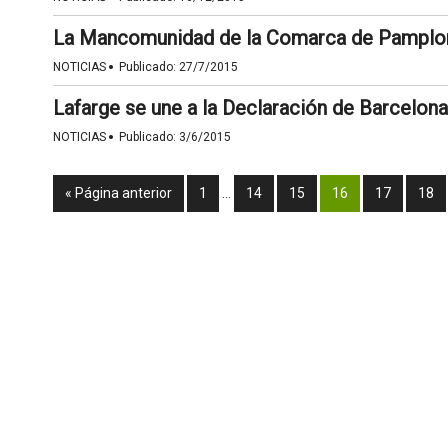
La Mancomunidad de la Comarca de Pamplona
·
NOTICIAS
Publicado:
27/7/2015
Lafarge se une a la Declaración de Barcelon
·
NOTICIAS
Publicado:
3/6/2015
« Página anterior
1
…
14
15
16
17
18