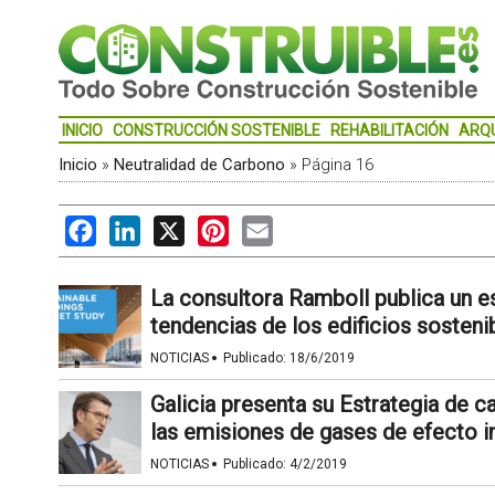
INICIO
CONSTRUCCIÓN SOSTENIBLE
REHABILITACIÓN
ARQ
Inicio
»
Neutralidad de Carbono
»
Página 16
Facebook
LinkedIn
X
Pinterest
Email
La consultora Ramboll publica un e
tendencias de los edificios sosteni
·
NOTICIAS
Publicado:
18/6/2019
Galicia presenta su Estrategia de c
las emisiones de gases de efecto 
·
NOTICIAS
Publicado:
4/2/2019