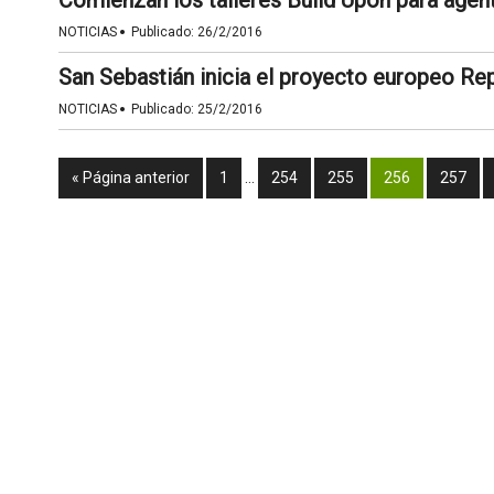
Comienzan los talleres Build Upon para agent
·
NOTICIAS
Publicado:
26/2/2016
San Sebastián inicia el proyecto europeo Re
·
NOTICIAS
Publicado:
25/2/2016
« Página anterior
1
…
254
255
256
257