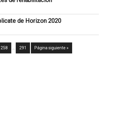
es de rehabilitación
plicate de Horizon 2020
258
…
291
Página siguiente »