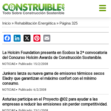
Inicio
»
Rehabilitación Energética
»
Página 325
Facebook
LinkedIn
X
Pinterest
Email
La Holcim Foundation presenta en Ecobox la 2ª convocatoria
del Concurso Holcim Awards de Construcción Sostenible.
·
NOTICIAS
Publicado:
15/2/2008
Junkers lanza su nueva gama de emisores térmicos secos
Eladry que garantizan el máximo confort con el mínimo
consumo.
·
NOTICIAS
Publicado:
6/2/2008
Asturias participa en el Proyecto @02 para ayudar a las
empresas a reducir las emisiones sin perder competitividad.
·
NOTICIAS
Publicado:
23/1/2008