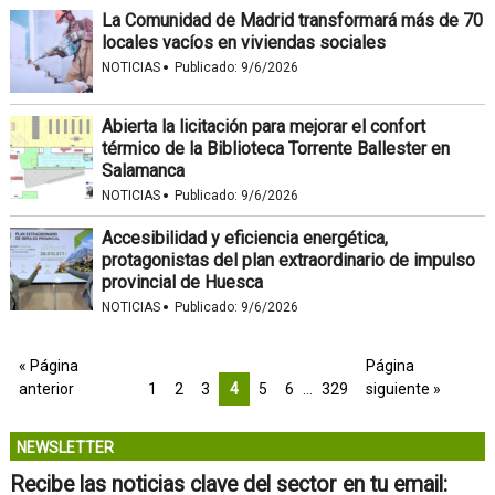
La Comunidad de Madrid transformará más de 70
locales vacíos en viviendas sociales
·
NOTICIAS
Publicado:
9/6/2026
Abierta la licitación para mejorar el confort
térmico de la Biblioteca Torrente Ballester en
Salamanca
·
NOTICIAS
Publicado:
9/6/2026
Accesibilidad y eficiencia energética,
protagonistas del plan extraordinario de impulso
provincial de Huesca
·
NOTICIAS
Publicado:
9/6/2026
« Página
Página
anterior
1
2
3
4
5
6
…
329
siguiente »
NEWSLETTER
Recibe las noticias clave del sector en tu email: