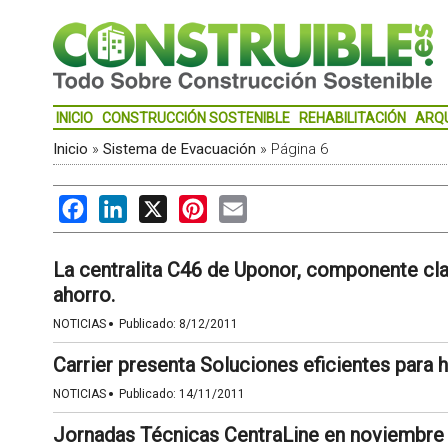
INICIO
CONSTRUCCIÓN SOSTENIBLE
REHABILITACIÓN
ARQ
Inicio
»
Sistema de Evacuación
»
Página 6
Facebook
LinkedIn
X
Pinterest
Email
La centralita C46 de Uponor, componente cla
ahorro.
·
NOTICIAS
Publicado:
8/12/2011
Carrier presenta Soluciones eficientes para 
·
NOTICIAS
Publicado:
14/11/2011
Jornadas Técnicas CentraLine en noviembre d