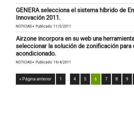
GENERA selecciona el sistema híbrido de Ener
Innovación 2011.
·
NOTICIAS
Publicado:
11/5/2011
Airzone incorpora en su web una herramienta
seleccionar la solución de zonificación para o
acondicionado.
·
NOTICIAS
Publicado:
19/4/2011
« Página anterior
1
…
4
5
6
7
8
9