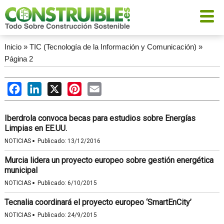
Inicio
»
TIC (Tecnología de la Información y Comunicación)
»
Página 2
Facebook
LinkedIn
X
Pinterest
Email
Iberdrola convoca becas para estudios sobre Energías
Limpias en EE.UU.
·
NOTICIAS
Publicado:
13/12/2016
Murcia lidera un proyecto europeo sobre gestión energética
municipal
·
NOTICIAS
Publicado:
6/10/2015
Tecnalia coordinará el proyecto europeo ‘SmartEnCity’
·
NOTICIAS
Publicado:
24/9/2015