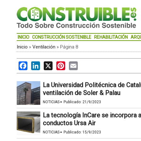
INICIO
CONSTRUCCIÓN SOSTENIBLE
REHABILITACIÓN
ARQ
Inicio
»
Ventilación
»
Página 8
Facebook
LinkedIn
X
Pinterest
Email
La Universidad Politécnica de Catal
ventilación de Soler & Palau
·
NOTICIAS
Publicado:
21/9/2023
La tecnología InCare se incorpora 
conductos Ursa Air
·
NOTICIAS
Publicado:
15/9/2023