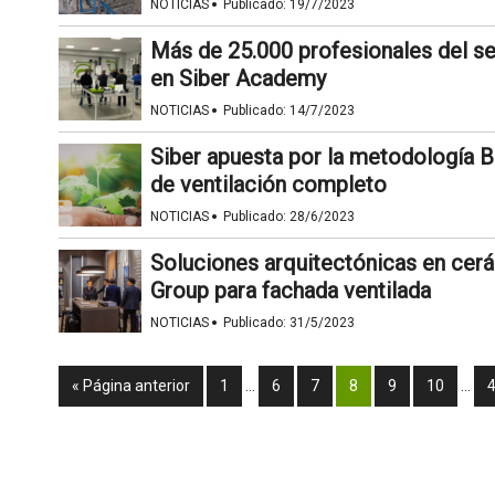
·
NOTICIAS
Publicado:
19/7/2023
Más de 25.000 profesionales del se
en Siber Academy
·
NOTICIAS
Publicado:
14/7/2023
Siber apuesta por la metodología B
de ventilación completo
·
NOTICIAS
Publicado:
28/6/2023
Soluciones arquitectónicas en cer
Group para fachada ventilada
·
NOTICIAS
Publicado:
31/5/2023
« Página anterior
1
…
6
7
8
9
10
…