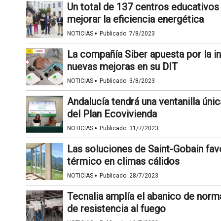
Un total de 137 centros educativos
mejorar la eficiencia energética
·
NOTICIAS
Publicado:
7/8/2023
La compañía Siber apuesta por la i
nuevas mejoras en su DIT
·
NOTICIAS
Publicado:
3/8/2023
Andalucía tendrá una ventanilla únic
del Plan Ecovivienda
·
NOTICIAS
Publicado:
31/7/2023
Las soluciones de Saint-Gobain fav
térmico en climas cálidos
·
NOTICIAS
Publicado:
28/7/2023
Tecnalia amplía el abanico de norm
de resistencia al fuego