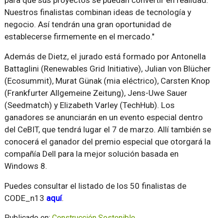
para que sus proyectos se puedan convertir en realidad.
Nuestros finalistas combinan ideas de tecnología y
negocio. Así tendrán una gran oportunidad de
establecerse firmemente en el mercado."
Además de Dietz, el jurado está formado por Antonella
Battaglini (Renewables Grid Initiative), Julian von Blücher
(Ecosummit), Murat Günak (mia eléctrico), Carsten Knop
(Frankfurter Allgemeine Zeitung), Jens-Uwe Sauer
(Seedmatch) y Elizabeth Varley (TechHub). Los
ganadores se anunciarán en un evento especial dentro
del CeBIT, que tendrá lugar el 7 de marzo. Allí también se
conocerá el ganador del premio especial que otorgará la
compañía Dell para la mejor solución basada en
Windows 8.
Puedes consultar el listado de los 50 finalistas de
CODE_n13
aquí
.
Publicado en:
Construcción Sostenible