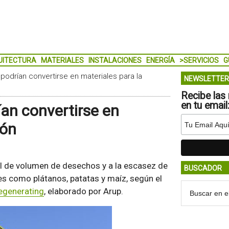
UITECTURA
MATERIALES
INSTALACIONES
ENERGÍA
>SERVICIOS
G
odrían convertirse en materiales para la
NEWSLETTER
Recibe las 
en tu email
an convertirse en
ión
al de volumen de desechos y a la escasez de
BUSCADOR
es como plátanos, patatas y maíz, según el
egenerating
, elaborado por Arup.