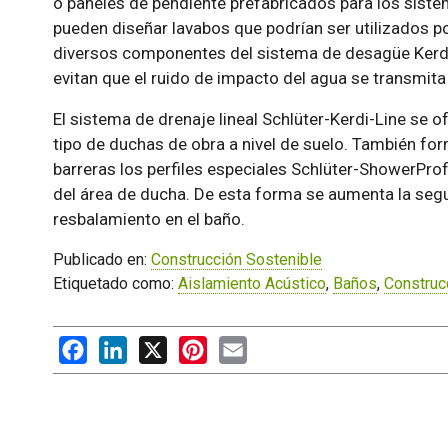
o paneles de pendiente prefabricados para los sist
pueden diseñar lavabos que podrían ser utilizados po
diversos componentes del sistema de desagüe Kerdi-
evitan que el ruido de impacto del agua se transmita 
El sistema de drenaje lineal Schlüter-Kerdi-Line se
tipo de duchas de obra a nivel de suelo. También fo
barreras los perfiles especiales Schlüter-ShowerProf
del área de ducha. De esta forma se aumenta la seg
resbalamiento en el baño.
Publicado en:
Construcción Sostenible
Etiquetado como:
Aislamiento Acústico
,
Baños
,
Construc
Facebook
LinkedIn
X
Pinterest
Email