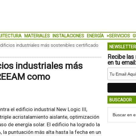
UITECTURA
MATERIALES
INSTALACIONES
ENERGÍA
>SERVICIOS
G
edificios industriales más sostenibles certificado
NEWSLETTER
Recibe las 
en tu email
icios industriales más
 BREEAM como
BUSCADOR
ra el edificio industrial New Logic III,
riple acristalamiento aislante, optimización
uso de energía solar. El edificio ha logrado la
 la puntuación más alta hasta la fecha en un