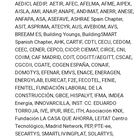
AEDICI, AEDIP, AETIR, AFEC, AFELMA, AFME, AIPEX,
AISLA, AMI, ANAIP, ANAPE, ANDIMAT, ANERR, ANESE,
ANFAPA, ASA, ASEFAVE, ASHRAE Spain Chapter,
ASIT, ASPRIMA, ATECYR, AUS, AVEBIOM, AVS,
BREEAM ES, Building Youngs, BuildingSMART
Spanish Chapter, AHK, CARTIF, CDTI, CECU, CEDOM,
CEEC, CENER, CEPCO, CICCP, CIEMAT, CIRCE, CNI,
COIIM, CAF MADRID, COIT, COGITT/AEGITT, CSCAE,
CGCOII, CGATE, COGEN ESPAÑA, CONAIF,
DOMOTYS, EFENAR, EMVS, ENACE, ENERAGEN,
ENERGYLAB, EURECAT, F2E, FECOTEL, FENIE,
FENITEL, FUNDACIÓN LABORAL DE LA
CONSTRUCCIÓN, GBCE, HISPALYT, IFMA, IMDEA
Energía, INNOVARCILLA, INST. CC. EDUARDO
TORROJA, IVE, IPUR, IREC, ITH, Asociación KNX,
Fundación LA CASA QUE AHORRA, LEITAT Centro
Tecnológico, Madrid Network, PEP, PTE-ee,
SECARTYS, SMARTLIVINGPLAT, SOLARTYS,