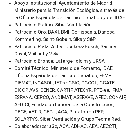
Apoyo Institucional
: Ayuntamiento de Madrid,
Ministerio para la Transición Ecológica, a través de
la Oficina Española de Cambio Climático y del IDAE
Patrocinio Platino
: Siber Ventilación
Patrocinio Oro
: BAXI, BMI, CoHispania, Danosa,
Kömmerling, Saint-Gobain, Sika y S&P
Patrocinio Plata
: Aldes, Junkers-Bosch, Saunier
Duval, Vaillant y Veka
Patrocinio Bronce
: LafargeHolcim y URSA
Comité Técnico
: Ministerio de Fomento, IDAE,
Oficina Española de Cambio Climático, FEMP,
CIEMAT, INCASOL, IETcc-CSIC, CGCOII, CGATE,
CICCP, AVS, CENER, CARTIF, ATECYR, PTE-ee, IFMA
ESPAÑA, CEPCO, ANDIMAT, ASEFAVE, AFEC, CONAIF,
AEDICI, Fundación Laboral de la Construcción,
GBCE, AETIR, CECU, ACA, Plataforma PEP,
SOLARTYS, Siber Ventilación y Grupo Tecma Red.
Colaboradores
: a3e, ACA, ADHAC, AEA, AECCTI,