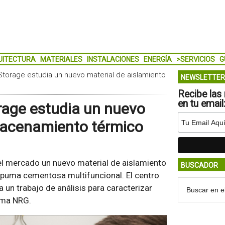
UITECTURA
MATERIALES
INSTALACIONES
ENERGÍA
>SERVICIOS
G
torage estudia un nuevo material de aislamiento
NEWSLETTER
Recibe las 
en tu email
rage estudia un nuevo
lmacenamiento térmico
el mercado un nuevo material de aislamiento
BUSCADOR
spuma cementosa multifuncional. El centro
a un trabajo de análisis para caracterizar
uma NRG.