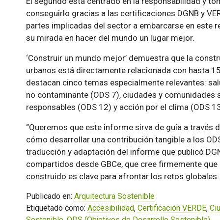
El segundo está centrado en la responsabilidad y t
conseguirlo gracias a las certificaciones DGNB y VER
partes implicadas del sector a embarcarse en este rec
su mirada en hacer del mundo un lugar mejor.
‘Construir un mundo mejor’ demuestra que la construc
urbanos está directamente relacionada con hasta 15 
destacan cinco temas especialmente relevantes: salu
no contaminante (ODS 7), ciudades y comunidades 
responsables (ODS 12) y acción por el clima (ODS 13
“Queremos que este informe sirva de guía a través 
cómo desarrollar una contribución tangible a los ODS
traducción y adaptación del informe que publicó DG
compartidos desde GBCe, que cree firmemente que la 
construido es clave para afrontar los retos globales.
Publicado en:
Arquitectura Sostenible
Etiquetado como:
Accesibilidad
,
Certificación VERDE
,
Ci
Sostenible
,
ODS (Objetivos de Desarrollo Sostenible)