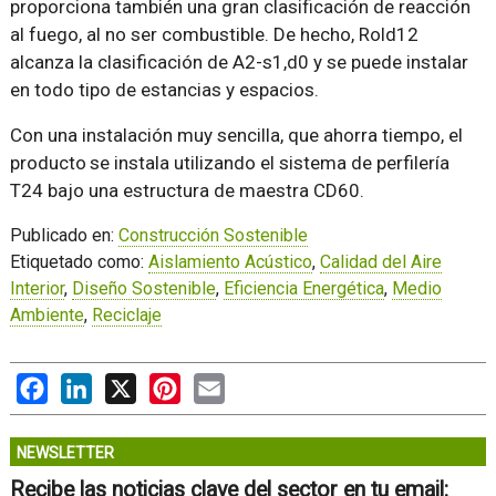
proporciona también una gran clasificación de reacción
al fuego, al no ser combustible. De hecho, Rold12
alcanza la clasificación de A2-s1,d0 y se puede instalar
en todo tipo de estancias y espacios.
Con una instalación muy sencilla, que ahorra tiempo, el
producto
se instala utilizando el sistema de perfilería
T24 bajo una estructura de maestra CD60.
Publicado en:
Construcción Sostenible
Etiquetado como:
Aislamiento Acústico
,
Calidad del Aire
Interior
,
Diseño Sostenible
,
Eficiencia Energética
,
Medio
Ambiente
,
Reciclaje
Facebook
LinkedIn
X
Pinterest
Email
NEWSLETTER
Recibe las noticias clave del sector en tu email: