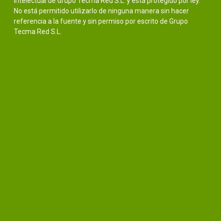
intelectual de Grupo Tecma Red S.L. y está protegido por ley.
No está permitido utilizarlo de ninguna manera sin hacer
referencia a la fuente y sin permiso por escrito de Grupo
Tecma Red S.L.