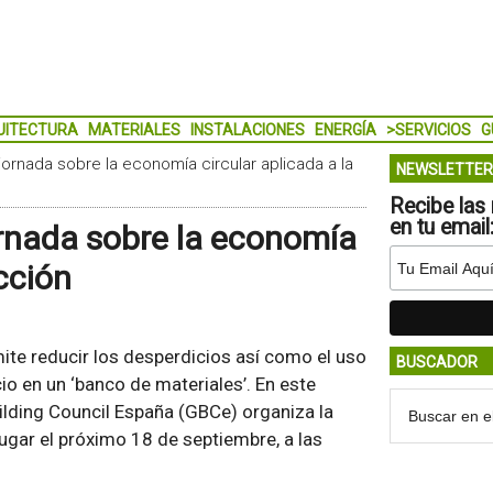
UITECTURA
MATERIALES
INSTALACIONES
ENERGÍA
>SERVICIOS
G
jornada sobre la economía circular aplicada a la
NEWSLETTER
Recibe las 
en tu email
rnada sobre la economía
cción
ite reducir los desperdicios así como el uso
BUSCADOR
io en un ‘banco de materiales’. En este
ilding Council España (GBCe) organiza la
lugar el próximo 18 de septiembre, a las