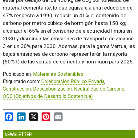
estar por debajo de los 430 kg de CO₂ por tonelada de
material cementante, lo que equivale a una reducción del
47% respecto a 1990; reducir un 41% el contenido de
carbono por metro cúbico de hormigón hasta 150 kg;
alcanzar el 65% en el consumo de electricidad limpia en
2030 y disminuir las emisiones de transporte de alcance
3 en un 30% para 2030. Además, para la gama Vertua, las
bajas emisiones de carbono representarán la mayoría
(50%+) de las ventas de cemento y hormigón para 2025.
Publicado en:
Materiales Sostenibles
Etiquetado como:
Colaboración Público Privada
,
Construcción
,
Descarbonización
,
Neutralidad de Carbono
,
ODS (Objetivos de Desarrollo Sostenible)
Facebook
LinkedIn
X
Pinterest
Email
NEWSLETTER