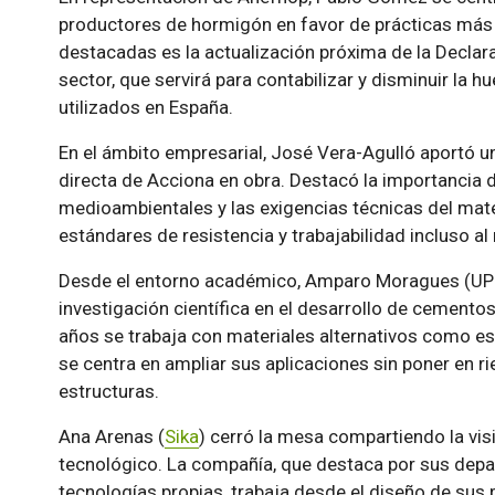
productores de hormigón en favor de prácticas más e
destacadas es la actualización próxima de la Decla
sector, que servirá para contabilizar y disminuir la 
utilizados en España.
En el ámbito empresarial, José Vera-Agulló aportó u
directa de Acciona en obra. Destacó la importancia d
medioambientales y las exigencias técnicas del mate
estándares de resistencia y trabajabilidad incluso al
Desde el entorno académico, Amparo Moragues (UPM)
investigación científica en el desarrollo de cement
años se trabaja con materiales alternativos como es
se centra en ampliar sus aplicaciones sin poner en r
estructuras.
Ana Arenas (
Sika
) cerró la mesa compartiendo la vis
tecnológico. La compañía, que destaca por sus depa
tecnologías propias, trabaja desde el diseño de sus p