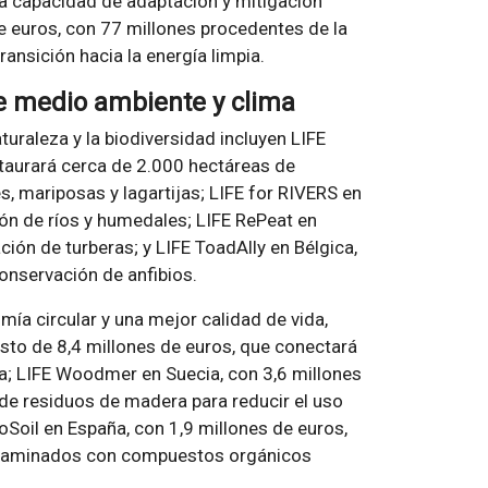
la capacidad de adaptación y mitigación
de euros, con 77 millones procedentes de la
ansición hacia la energía limpia.
de medio ambiente y clima
uraleza y la biodiversidad incluyen LIFE
staurará cerca de 2.000 hectáreas de
s, mariposas y lagartijas; LIFE for RIVERS en
ión de ríos y humedales; LIFE RePeat en
ión de turberas; y LIFE ToadAlly en Bélgica,
onservación de anfibios.
a circular y una mejor calidad de vida,
sto de 8,4 millones de euros, que conectará
; LIFE Woodmer en Suecia, con 3,6 millones
 de residuos de madera para reducir el uso
oSoil en España, con 1,9 millones de euros,
ntaminados con compuestos orgánicos