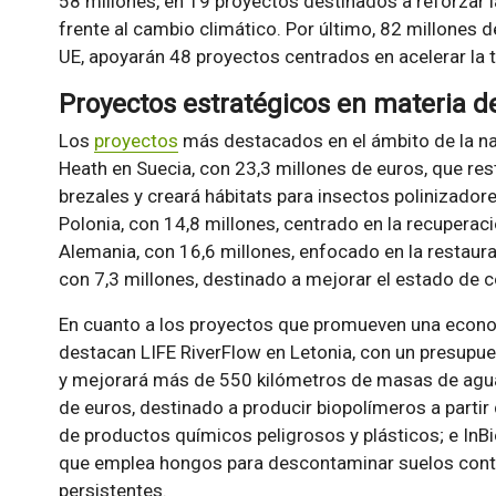
58 millones, en 19 proyectos destinados a reforzar 
frente al cambio climático. Por último, 82 millones 
UE, apoyarán 48 proyectos centrados en acelerar la tr
Proyectos estratégicos en materia 
Los
proyectos
más destacados en el ámbito de la nat
Heath en Suecia, con 23,3 millones de euros, que re
brezales y creará hábitats para insectos polinizadore
Polonia, con 14,8 millones, centrado en la recuperac
Alemania, con 16,6 millones, enfocado en la restaurac
con 7,3 millones, destinado a mejorar el estado de c
En cuanto a los proyectos que promueven una economí
destacan LIFE RiverFlow en Letonia, con un presupue
y mejorará más de 550 kilómetros de masas de agua
de euros, destinado a producir biopolímeros a partir
de productos químicos peligrosos y plásticos; e InBi
que emplea hongos para descontaminar suelos co
persistentes.