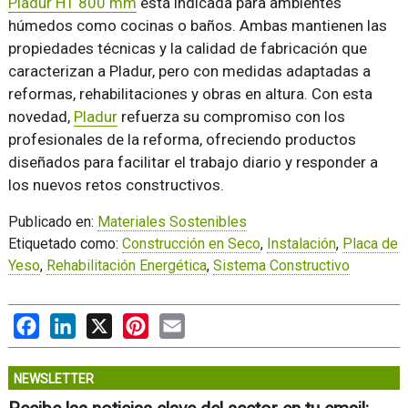
Pladur H1 800 mm
está indicada para ambientes
húmedos como cocinas o baños. Ambas mantienen las
propiedades técnicas y la calidad de fabricación que
caracterizan a Pladur, pero con medidas adaptadas a
reformas, rehabilitaciones y obras en altura. Con esta
novedad,
Pladur
refuerza su compromiso con los
profesionales de la reforma, ofreciendo productos
diseñados para facilitar el trabajo diario y responder a
los nuevos retos constructivos.
Publicado en:
Materiales Sostenibles
Etiquetado como:
Construcción en Seco
,
Instalación
,
Placa de
Yeso
,
Rehabilitación Energética
,
Sistema Constructivo
Facebook
LinkedIn
X
Pinterest
Email
NEWSLETTER