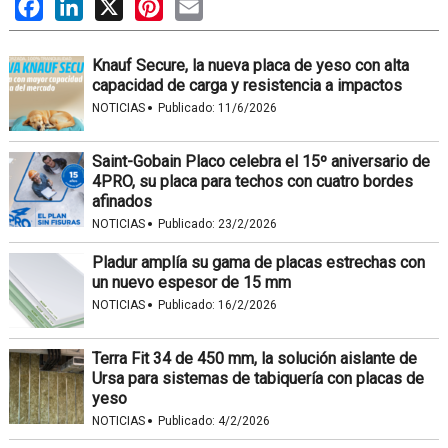
Facebook
LinkedIn
X
Pinterest
Email
Knauf Secure, la nueva placa de yeso con alta
capacidad de carga y resistencia a impactos
·
NOTICIAS
Publicado:
11/6/2026
Saint-Gobain Placo celebra el 15º aniversario de
4PRO, su placa para techos con cuatro bordes
afinados
·
NOTICIAS
Publicado:
23/2/2026
Pladur amplía su gama de placas estrechas con
un nuevo espesor de 15 mm
·
NOTICIAS
Publicado:
16/2/2026
Terra Fit 34 de 450 mm, la solución aislante de
Ursa para sistemas de tabiquería con placas de
yeso
·
NOTICIAS
Publicado:
4/2/2026