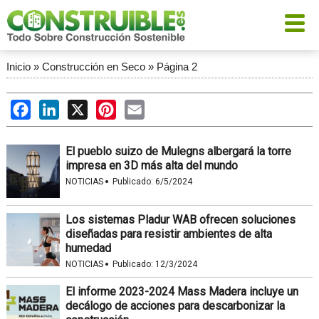
Inicio
»
Construcción en Seco
»
Página 2
Facebook
LinkedIn
X
Pinterest
Email
El pueblo suizo de Mulegns albergará la torre
impresa en 3D más alta del mundo
·
NOTICIAS
Publicado:
6/5/2024
Los sistemas Pladur WAB ofrecen soluciones
diseñadas para resistir ambientes de alta
humedad
·
NOTICIAS
Publicado:
12/3/2024
El informe 2023-2024 Mass Madera incluye un
decálogo de acciones para descarbonizar la