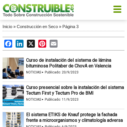
Inicio
»
Construcción en Seco
»
Página 3
Facebook
LinkedIn
X
Pinterest
Email
Curso de instalación del sistema de lámina
bituminosa Politaber de ChovA en Valencia
·
NOTICIAS
Publicado:
20/9/2023
Curso presencial sobre la instalación del sistema
Tectum First y Tectum Pro de BMI
·
NOTICIAS
Publicado:
11/9/2023
El sistema ETIKS de Knauf protege la fachada
frente a microorganismos y climatología adversa
·
NOTICIAS
Publicado:
6/9/2023