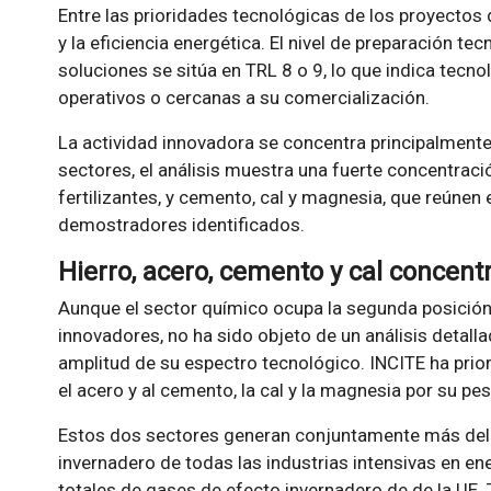
Entre las prioridades tecnológicas de los proyectos 
y la eficiencia energética. El nivel de preparación t
soluciones se sitúa en TRL 8 o 9, lo que indica tec
operativos o cercanas a su comercialización.
La actividad innovadora se concentra principalmente 
sectores, el análisis muestra una fuerte concentració
fertilizantes, y cemento, cal y magnesia, que reúnen
demostradores identificados.
Hierro, acero, cemento y cal concentr
Aunque el sector químico ocupa la segunda posici
innovadores, no ha sido objeto de un análisis detall
amplitud de su espectro tecnológico. INCITE ha prior
el acero y al cemento, la cal y la magnesia por su pes
Estos dos sectores generan conjuntamente más del
invernadero de todas las industrias intensivas en ene
totales de gases de efecto invernadero de de la UE.