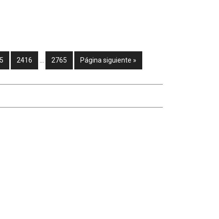
5
2416
…
2765
Página siguiente »