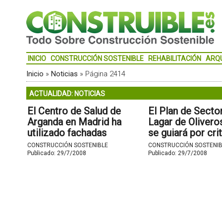
INICIO
CONSTRUCCIÓN SOSTENIBLE
REHABILITACIÓN
ARQ
Inicio
»
Noticias
»
Página 2414
ACTUALIDAD: NOTICIAS
El Centro de Salud de
El Plan de Secto
Arganda en Madrid ha
Lagar de Olivero
utilizado fachadas
se guiará por cri
ventiladas Frontek.
planeamiento
CONSTRUCCIÓN SOSTENIBLE
CONSTRUCCIÓN SOSTENIB
bioclimático, ec
Publicado:
29/7/2008
Publicado:
29/7/2008
sostenible.