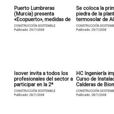
Puerto Lumbreras
Se coloca la pri
(Murcia) presenta
piedra de la plan
«Ecopuerto», medidas de
termosolar de A
Eficiencia Energética en el
«Manchasol I» en
CONSTRUCCIÓN SOSTENIBLE
CONSTRUCCIÓN SOSTENIB
marco del Plan
de San Juan (Ciu
Publicado:
29/7/2008
Publicado:
29/7/2008
Estratégico 2008-2012.
Isover invita a todos los
HC Ingeniería im
profesionales del sector a
Curso de Instala
participar en la 2ª
Calderas de Bio
convocatoria de los
organizado por I
CONSTRUCCIÓN SOSTENIBLE
CONSTRUCCIÓN SOSTENIB
Premios Eficiencia
Valladolid.
Publicado:
28/7/2008
Publicado:
28/7/2008
Energética.