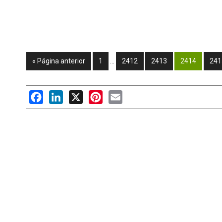
« Página anterior
1
…
2412
2413
2414
241
Facebook
LinkedIn
X
Pinterest
Email