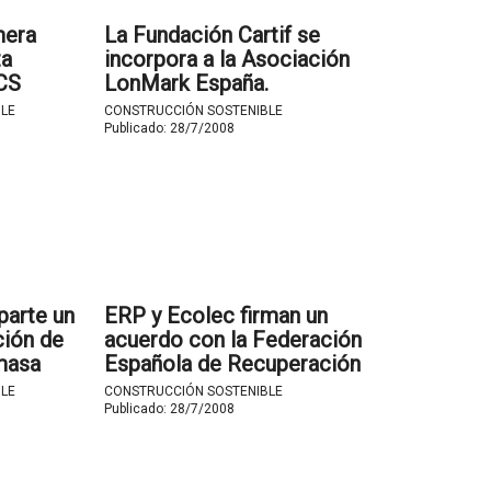
mera
La Fundación Cartif se
ta
incorpora a la Asociación
CS
LonMark España.
 Alcázar
LE
CONSTRUCCIÓN SOSTENIBLE
dad Real).
Publicado:
28/7/2008
parte un
ERP y Ecolec firman un
ción de
acuerdo con la Federación
masa
Española de Recuperación
nnova en
para promover la correcta
LE
CONSTRUCCIÓN SOSTENIBLE
gestión de los residuos de
Publicado:
28/7/2008
aparatos eléctricos y
electrónicos.