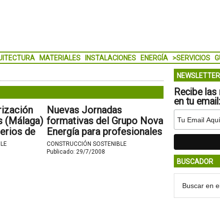
UITECTURA
MATERIALES
INSTALACIONES
ENERGÍA
>SERVICIOS
G
NEWSLETTER
Recibe las 
en tu email
rización
Nuevas Jornadas
s (Málaga)
formativas del Grupo Nova
terios de
Energía para profesionales
de proyectos e
LE
CONSTRUCCIÓN SOSTENIBLE
ológico y
instalaciones de calderas
Publicado:
29/7/2008
BUSCADOR
de biomasa.