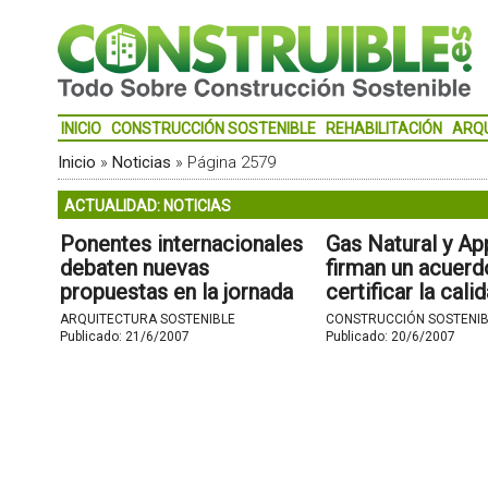
INICIO
CONSTRUCCIÓN SOSTENIBLE
REHABILITACIÓN
ARQ
Inicio
»
Noticias
»
Página 2579
ACTUALIDAD: NOTICIAS
Ponentes internacionales
Gas Natural y Ap
debaten nuevas
firman un acuerd
propuestas en la jornada
certificar la cali
de Urbanismo Sostenible
instalaciones so
ARQUITECTURA SOSTENIBLE
CONSTRUCCIÓN SOSTENIB
del Foro Civitas Nova.
edificios.
Publicado:
21/6/2007
Publicado:
20/6/2007