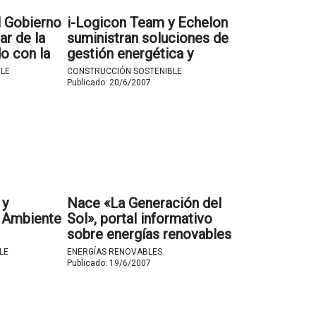
l Gobierno
i-Logicon Team y Echelon
ar de la
suministran soluciones de
o con la
gestión energética y
as
control de procesos al
LE
CONSTRUCCIÓN SOSTENIBLE
a España
mercado industrial de la
Publicado:
20/6/2007
India.
 y
Nace «La Generación del
 Ambiente
Sol», portal informativo
sobre energías renovables
y eficiencia energética
LE
ENERGÍAS RENOVABLES
patrocinado por Isofotón.
Publicado:
19/6/2007
l lugar de