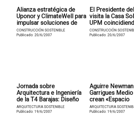
Alianza estratégica de
El Presidente de
Uponor y ClimateWell para
visita la Casa Sol
impulsar soluciones de
UPM coincidiend
climatización solar con
celebración de l
CONSTRUCCIÓN SOSTENIBLE
CONSTRUCCIÓN SOSTENIB
máxima eficiencia
jornadas sobre l
Publicado:
20/6/2007
Publicado:
20/6/2007
energética.
Solar.
Jornada sobre
Aguirre Newman
Arquitectura e Ingeniería
Garrigues Medio
de la T4 Barajas: Diseño
crean «Espacio
Bioclimático y Eficiencia
Sostenible» que
ARQUITECTURA SOSTENIBLE
ARQUITECTURA SOSTENIB
Energética.
garantizará la
Publicado:
19/6/2007
Publicado:
19/6/2007
sostenibilidad de
trabajo.