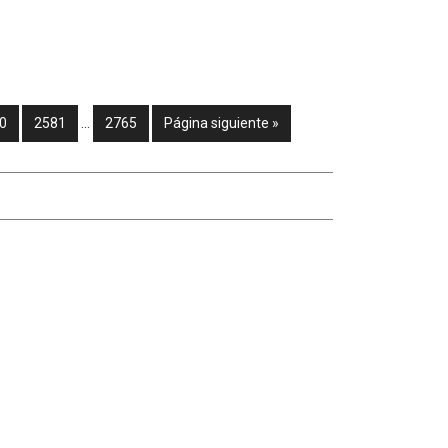
0
2581
…
2765
Página siguiente »