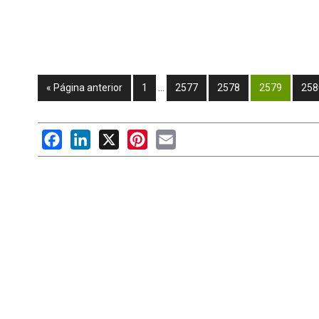
« Página anterior
1
…
2577
2578
2579
258
Facebook
LinkedIn
X
Pinterest
Email