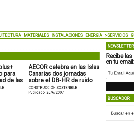
UITECTURA
MATERIALES
INSTALACIONES
ENERGÍA
>SERVICIOS
G
NEWSLETTER
Recibe las 
en tu email
plus+
AECOR celebra en las Islas
o para
Canarias dos jornadas
dad de las
sobre el DB-HR de ruido
lares en
del CTE.
LE
CONSTRUCCIÓN SOSTENIBLE
Publicado:
20/6/2007
BUSCADOR