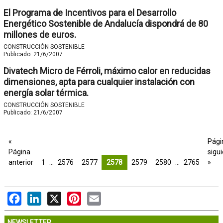
El Programa de Incentivos para el Desarrollo
Energético Sostenible de Andalucía dispondrá de 80
millones de euros.
CONSTRUCCIÓN SOSTENIBLE
Publicado:
21/6/2007
Divatech Micro de Férroli, máximo calor en reducidas
dimensiones, apta para cualquier instalación con
energía solar térmica.
CONSTRUCCIÓN SOSTENIBLE
Publicado:
21/6/2007
«
Pági
Página
sigu
anterior
1
…
2576
2577
2578
2579
2580
…
2765
»
Facebook
LinkedIn
X
Pinterest
Email
NEWSLETTER