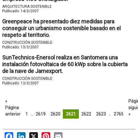
ARQUITECTURA SOSTENIBLE
Publicado:
14/3/2007
Greenpeace ha presentado diez medidas para
conseguir un urbanismo sostenible basado en el
respeto al territorio.
CONSTRUCCIÓN SOSTENIBLE
Publicado:
13/3/2007
SunTechnics-Enersol realiza en Santomera una
instalación fotovoltaica de 60 kWp sobre la cubierta
de la nave de Jamexport.
CONSTRUCCIÓN SOSTENIBLE
Publicado:
13/3/2007
«
Pági
Página
sigu
anterior
1
…
2619
2620
2621
2622
2623
…
2765
»
Facebook
LinkedIn
X
Pinterest
Email