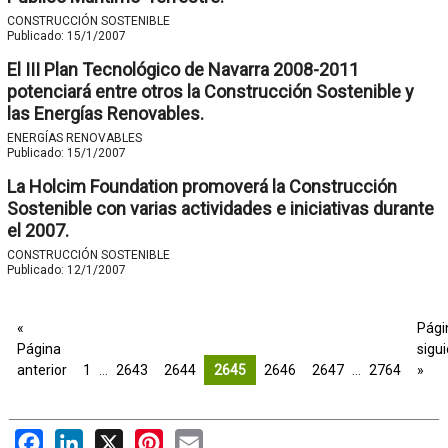
CONSTRUCCIÓN SOSTENIBLE
Publicado:
15/1/2007
El III Plan Tecnológico de Navarra 2008-2011
potenciará entre otros la Construcción Sostenible y
las Energías Renovables.
ENERGÍAS RENOVABLES
Publicado:
15/1/2007
La Holcim Foundation promoverá la Construcción
Sostenible con varias actividades e iniciativas durante
el 2007.
CONSTRUCCIÓN SOSTENIBLE
Publicado:
12/1/2007
«
Pági
Página
sigu
anterior
1
…
2643
2644
2645
2646
2647
…
2764
»
Facebook
LinkedIn
X
Pinterest
Email