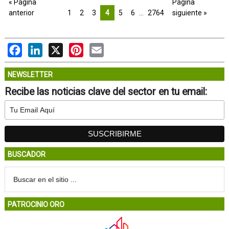
« Página
Página
anterior
1
2
3
4
5
6
…
2764
siguiente »
Facebook
LinkedIn
X
Pinterest
Email
NEWSLETTER
Recibe las noticias clave del sector en tu email:
BUSCADOR
PATROCINIO ORO