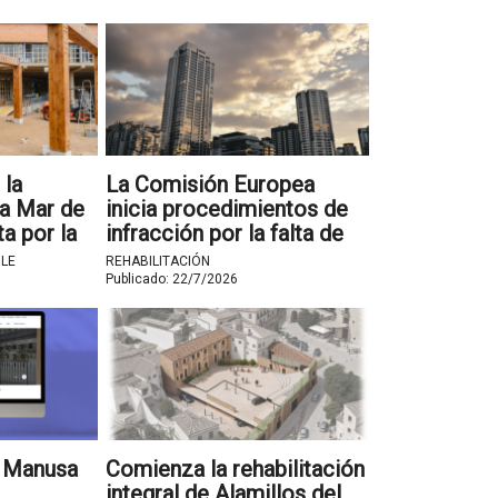
 la
La Comisión Europea
La Mar de
inicia procedimientos de
a por la
infracción por la falta de
transposición de la EPBD
LE
REHABILITACIÓN
Publicado:
22/7/2026
e Manusa
Comienza la rehabilitación
integral de Alamillos del