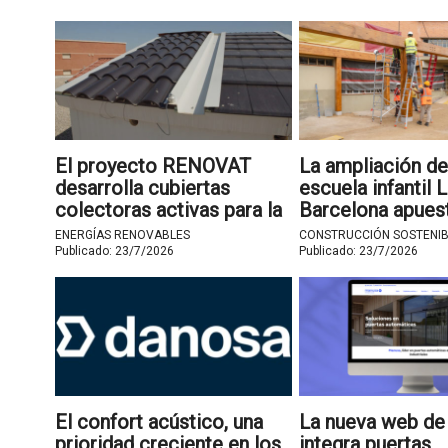
El proyecto RENOVAT
La ampliación de
desarrolla cubiertas
escuela infantil 
colectoras activas para la
Barcelona apuest
rehabilitación energética
construcción
ENERGÍAS RENOVABLES
CONSTRUCCIÓN SOSTENIB
de edificios
industrializada
Publicado:
23/7/2026
Publicado:
23/7/2026
El confort acústico, una
La nueva web d
prioridad creciente en los
integra puertas