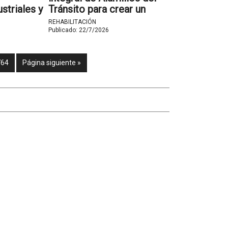
striales y
Tránsito para crear un
ntes
complejo residencial en
REHABILITACIÓN
Toledo
Publicado:
22/7/2026
764
Página siguiente »