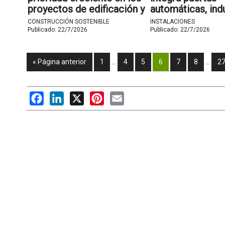
proyectos de edificación y
automáticas, indu
rehabilitación
accesos intelige
CONSTRUCCIÓN SOSTENIBLE
INSTALACIONES
Publicado:
22/7/2026
Publicado:
22/7/2026
« Página anterior
1
…
4
5
6
7
8
…
2
Facebook
LinkedIn
X
Pinterest
Email