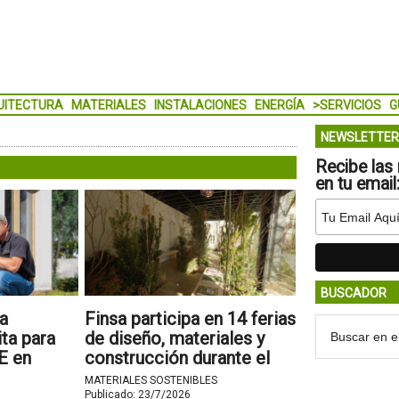
UITECTURA
MATERIALES
INSTALACIONES
ENERGÍA
>SERVICIOS
G
NEWSLETTER
Recibe las 
en tu email
BUSCADOR
a
Finsa participa en 14 ferias
ita para
de diseño, materiales y
E en
construcción durante el
primer semestre de 2026
MATERIALES SOSTENIBLES
Publicado:
23/7/2026