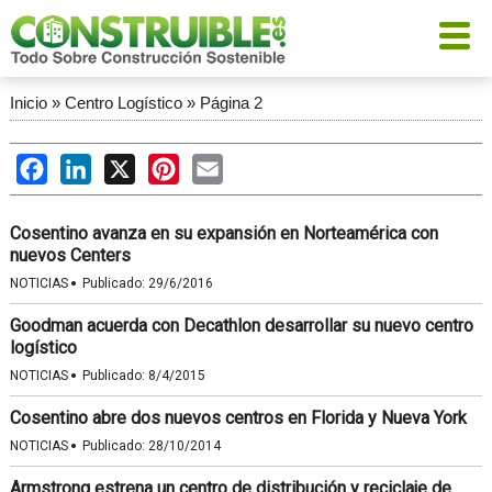
Inicio
»
Centro Logístico
»
Página 2
Facebook
LinkedIn
X
Pinterest
Email
Cosentino avanza en su expansión en Norteamérica con
nuevos Centers
·
NOTICIAS
Publicado:
29/6/2016
Goodman acuerda con Decathlon desarrollar su nuevo centro
logístico
·
NOTICIAS
Publicado:
8/4/2015
Cosentino abre dos nuevos centros en Florida y Nueva York
·
NOTICIAS
Publicado:
28/10/2014
Armstrong estrena un centro de distribución y reciclaje de