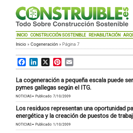
INICIO
CONSTRUCCIÓN SOSTENIBLE
REHABILITACIÓN
ARQ
Inicio
»
Cogeneración
»
Página 7
Facebook
LinkedIn
X
Pinterest
Email
La cogeneración a pequeña escala puede ser 
pymes gallegas según el ITG.
·
NOTICIAS
Publicado:
7/10/2009
Los residuos representan una oportunidad pa
energética y la creación de puestos de trabaj
·
NOTICIAS
Publicado:
1/10/2009