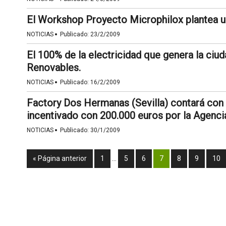
El Workshop Proyecto Microphilox plantea un
·
NOTICIAS
Publicado:
23/2/2009
El 100% de la electricidad que genera la ci
Renovables.
·
NOTICIAS
Publicado:
16/2/2009
Factory Dos Hermanas (Sevilla) contará con
incentivado con 200.000 euros por la Agencia
·
NOTICIAS
Publicado:
30/1/2009
« Página anterior
1
…
5
6
7
8
9
10