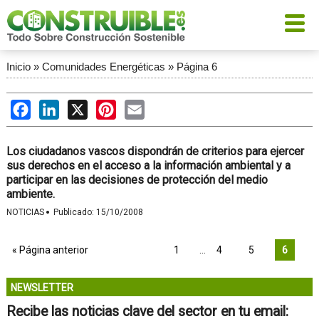
Inicio
»
Comunidades Energéticas
»
Página 6
Facebook
LinkedIn
X
Pinterest
Email
Los ciudadanos vascos dispondrán de criterios para ejercer
sus derechos en el acceso a la información ambiental y a
participar en las decisiones de protección del medio
ambiente.
·
NOTICIAS
Publicado:
15/10/2008
« Página anterior
1
…
4
5
6
NEWSLETTER
Recibe las noticias clave del sector en tu email: