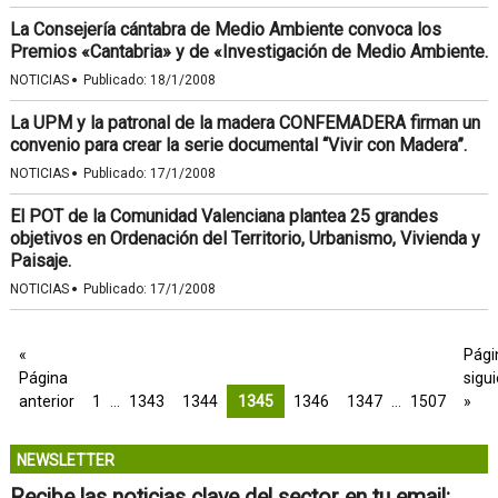
La Consejería cántabra de Medio Ambiente convoca los
Premios «Cantabria» y de «Investigación de Medio Ambiente.
·
NOTICIAS
Publicado:
18/1/2008
La UPM y la patronal de la madera CONFEMADERA firman un
convenio para crear la serie documental “Vivir con Madera”.
·
NOTICIAS
Publicado:
17/1/2008
El POT de la Comunidad Valenciana plantea 25 grandes
objetivos en Ordenación del Territorio, Urbanismo, Vivienda y
Paisaje.
·
NOTICIAS
Publicado:
17/1/2008
«
Pági
Página
sigu
anterior
1
…
1343
1344
1345
1346
1347
…
1507
»
NEWSLETTER
Recibe las noticias clave del sector en tu email: