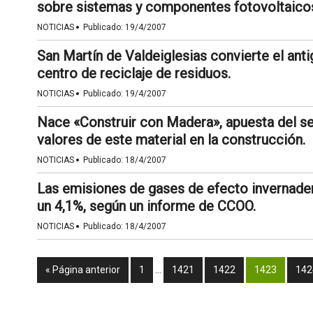
sobre sistemas y componentes fotovoltaico
·
NOTICIAS
Publicado:
19/4/2007
San Martín de Valdeiglesias convierte el anti
centro de reciclaje de residuos.
·
NOTICIAS
Publicado:
19/4/2007
Nace «Construir con Madera», apuesta del sec
valores de este material en la construcción.
·
NOTICIAS
Publicado:
18/4/2007
Las emisiones de gases de efecto invernade
un 4,1%, según un informe de CCOO.
·
NOTICIAS
Publicado:
18/4/2007
« Página anterior
1
…
1421
1422
1423
142