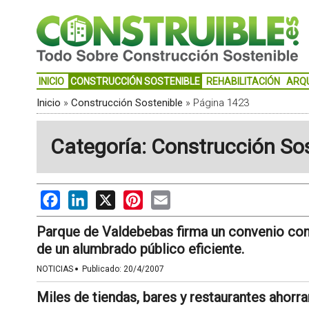
INICIO
CONSTRUCCIÓN SOSTENIBLE
REHABILITACIÓN
ARQ
Inicio
»
Construcción Sostenible
»
Página 1423
Categoría: Construcción So
Facebook
LinkedIn
X
Pinterest
Email
Parque de Valdebebas firma un convenio con P
de un alumbrado público eficiente.
·
NOTICIAS
Publicado:
20/4/2007
Miles de tiendas, bares y restaurantes ahorra