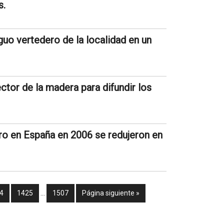
s.
guo vertedero de la localidad en un
tor de la madera para difundir los
ro en España en 2006 se redujeron en
4
1425
…
1507
Página siguiente »